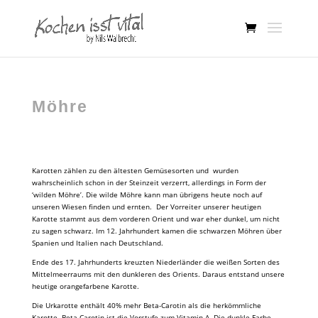
Möhre
Karotten zählen zu den ältesten Gemüsesorten und wurden
wahrscheinlich schon in der Steinzeit verzerrt, allerdings in Form der
‘wilden Möhre’. Die wilde Möhre kann man übrigens heute noch auf
unseren Wiesen finden und ernten. Der Vorreiter unserer heutigen
Karotte stammt aus dem vorderen Orient und war eher dunkel, um nicht
zu sagen schwarz. Im 12. Jahrhundert kamen die schwarzen Möhren über
Spanien und Italien nach Deutschland.
Ende des 17. Jahrhunderts kreuzten Niederländer die weißen Sorten des
Mittelmeerraums mit den dunkleren des Orients. Daraus entstand unsere
heutige orangefarbene Karotte.
Die Urkarotte enthält 40% mehr Beta-Carotin als die herkömmliche
Karotte. Beta-Carotin ist die Vorstufe zum Vitamin A. Die dunkle Farbe