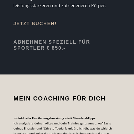
leistungsstärkeren und zufriedeneren Körper.
JETZT BUCHEN!
ABNEHMEN SPEZIELL FÜR
SPORTLER € 850,-
MEIN COACHING FÜR DICH
Individuelle Ernährungsberatung statt Standard-Tipps:
Ich analysiere deinen Alltag und dein Training ganz genau. Auf Basis
deines Energie- und Nährstoffbedarfs erkläre ich dir, was du wirklich
brauchst – und zeige dir auch, wie du dir zwischendurch mal etwas