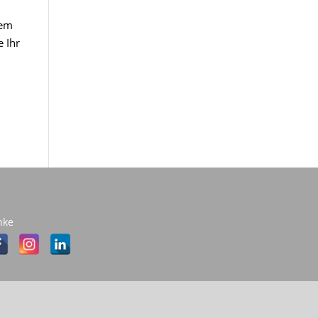
dem
e Ihr
nke