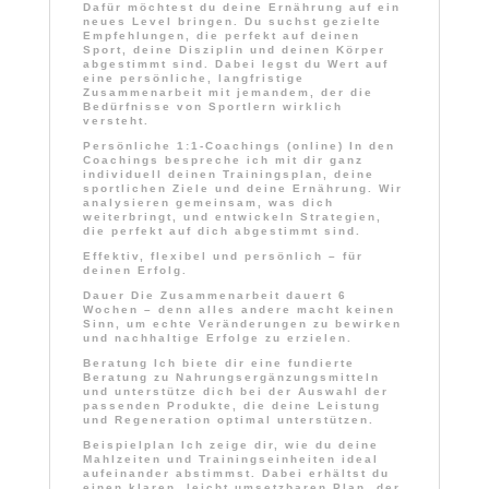
Dafür möchtest du deine Ernährung auf ein
neues Level bringen. Du suchst gezielte
Empfehlungen, die perfekt auf deinen
Sport, deine Disziplin und deinen Körper
abgestimmt sind. Dabei legst du Wert auf
eine persönliche, langfristige
Zusammenarbeit mit jemandem, der die
Bedürfnisse von Sportlern wirklich
versteht.
Persönliche 1:1-Coachings (online)
In den
Coachings bespreche ich mit dir ganz
individuell deinen Trainingsplan, deine
sportlichen Ziele und deine Ernährung. Wir
analysieren gemeinsam, was dich
weiterbringt, und entwickeln Strategien,
die perfekt auf dich abgestimmt sind.
Effektiv, flexibel und persönlich – für
deinen Erfolg.
Dauer
Die Zusammenarbeit dauert 6
Wochen – denn alles andere macht keinen
Sinn, um echte Veränderungen zu bewirken
und nachhaltige Erfolge zu erzielen.
Beratung
Ich biete dir eine fundierte
Beratung zu Nahrungsergänzungsmitteln
und unterstütze dich bei der Auswahl der
passenden Produkte, die deine Leistung
und Regeneration optimal unterstützen.
Beispielplan
Ich zeige dir, wie du deine
Mahlzeiten und Trainingseinheiten ideal
aufeinander abstimmst. Dabei erhältst du
einen klaren, leicht umsetzbaren Plan, der