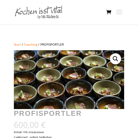
Start
/
Coaching
/ PROFISPORTLER
PROFISPORTLER
600,00
€
Enthält 19% Umsatzsteuer
Lieferzeit: sofort lieferbar