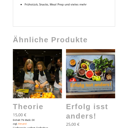
Frühstück, Snacks, Meal Prep und vieles mehr
Ähnliche Produkte
Theorie
Erfolg isst
anders!
15,00
€
Enthält 7% MwSt. DE
25,00
€
zzgl.
Versand
Lieferzeit: sofort lieferbar