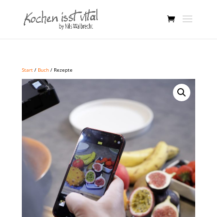
Start
/
Buch
/ Rezepte