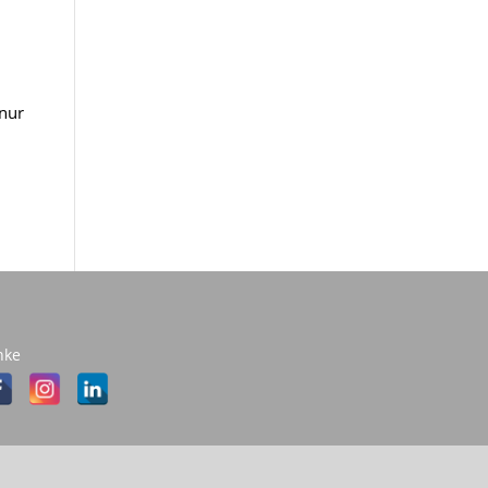
 nur
nke